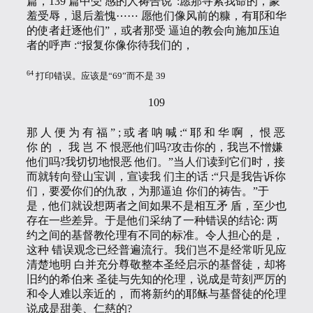
篇，139 篇中受 感的人祷告说“:愿那寻索我命的，蒙
羞受辱，退后羞愧⋯⋯ 愿他们像风前的糠，有耶和华
的使者赶逐他们”，或者那受 逼迫的教会向施加压迫
者的呼声 :“报复你像你待我们的，
64
打印错误。应该是“69”而不是 39
109
那 人 便 为 有 福 ” ; 或 者 呐 喊 :“ 耶 和 华 啊 ， 恨 恶
你 的 ， 我 岂 不 恨恶他们吗?攻击你的，我岂不憎嫌
他们吗?我切切地恨恶 他们。”当人们读到它们时，接
而就转向登山宝训，宣读我 们主的话 :“只是我告诉你
们，要爱你们的仇敌，为那逼迫 你们的祷告。”于
是，他们就设想两者之间如果不是相互矛 盾，至少也
存在一些差异。于是他们采纳了一种错误的结论: 两
约之间的基督教伦理有不同的标准。令人担心的是，
这种 错误观念已经普遍流行。我们岂不是经常听见应
清楚地明 白并充分尊敬整本圣经启示的基督徒，却将
旧约的希伯来 圣徒与先知的伦理，说成是苛刻严厉的
和令人难以亲近的， 而将新约的耶稣与基督徒的伦理
说成是甜美、仁慈的?