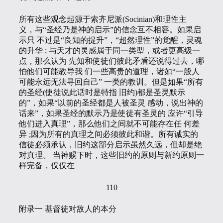
所有这些观念起源于索齐尼派(Socinian)和理性主
义，与“圣经乃是神的启示”的信念互不相容。如果启
示只 不过是“良知的提升”，“超然理性”的觉醒，灵魂
的升华 ; 与天才的灵感属于同一类型，或者更高级一
点，那么认为 先知和使徒们彼此矛盾还说得过去，哪
怕他们可能教导我 们一些高贵的道理，诸如“一般人
可能永远无法寻回自己” 一类的教训。但是如果“所有
的圣经(使徒说此话时是特指 旧约)都是圣灵默示
的”，如果“以前的圣经都是人被圣灵 感动，说出神的
话来”，如果圣经的默示乃是使徒有圣灵的 应许“引导
他们进入真理”，那么他们之间就不可能存在任 何差
异 ;因为所有的真理之间必须彼此和谐。所有诚实的
信徒必须承认，旧约这部分启示虽然久远，但却是绝
对真理。 当神赐下时，这些旧约的原则与新约原则一
样完备，仅仅在
110
附录一 基督徒对敌人的本分