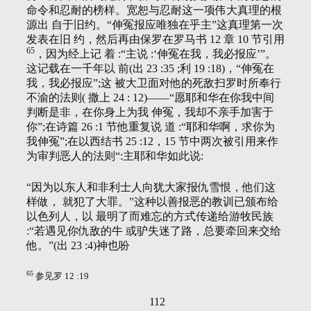
命令和忍耐的榜样。宽恕与忍耐这一项伟大真理的根
源出 自于旧约。“伸冤报应唯独在乎主”这真理第一次
发表在旧 约，然后再由保罗在罗马书 12 章 10 节引用
65
，因为经上记 着 :“主说 :‘伸冤在我，我必报应’”。
这记载在一千年以 前(出 23 :35 ;利 19 :18)，“伸冤在
我，我必报应”;这 被大卫面对他的死敌扫罗时所奉行
不渝的法则( 撒上 24 : 12)——“愿耶和华在你我中间
判断是非，在你身上为我 伸冤，我却不亲手加害于
你”;在诗篇 26 :1 节他重复说 道 :“耶和华啊，求你为
我伸冤”;在以西结书 25 :12，15 节中两次被引用来作
为审判恶人的法则“:主耶和华如此说:
“因为以东人和非利士人向犹大家报仇雪恨，他们这
样做， 就犯了大罪。”这种以善报恶的教训已颁布给
以色列人，以 最明了而难忘的方式传递给游牧民族
:“若遇见你仇敌的牛 或驴失迷了路，总要牵回来交给
他。”(出 23 :4)神也吩
65
参见罗 12 :19
112